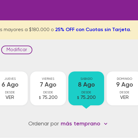
s mayores a $180.000 o
25% OFF con Cuotas sin Tarjeta
.
Modificar
JUEVES
VIERNES
SABADO
DOMINGO
6 Ago
7 Ago
8 Ago
9 Ago
DESDE
DESDE
DESDE
DESDE
VER
75.200
75.200
VER
$
$
Ordenar por
más temprano