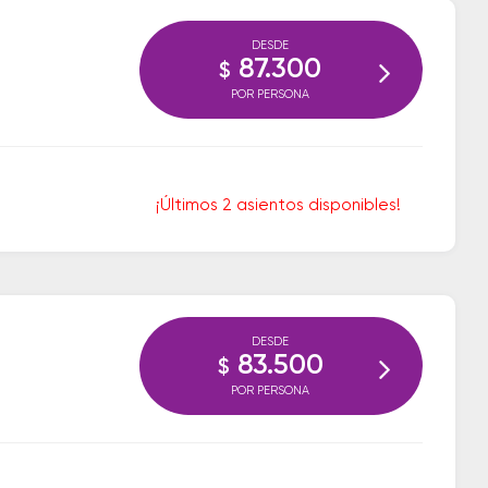
DESDE
87.300
$
POR PERSONA
¡Últimos 2 asientos disponibles!
DESDE
83.500
$
POR PERSONA