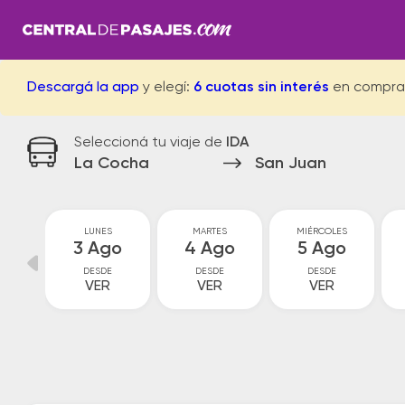
Descargá la app
y elegí:
6 cuotas sin interés
en compra
Seleccioná tu viaje de
IDA
La Cocha
San Juan
GO
LUNES
MARTES
MIÉRCOLES
go
3 Ago
4 Ago
5 Ago
DESDE
DESDE
DESDE
VER
VER
VER