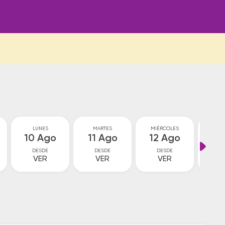
LUNES
MARTES
MIÉRCOLES
JU
10 Ago
11 Ago
12 Ago
13
DESDE
DESDE
DESDE
D
VER
VER
VER
V