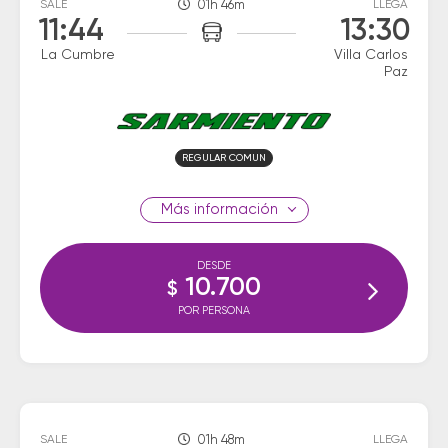
SALE
01h 46m
LLEGA
11:44
13:30
La Cumbre
Villa Carlos
Paz
REGULAR COMUN
información
DESDE
10.700
$
POR PERSONA
SALE
01h 48m
LLEGA