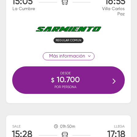
15:05
16:55
La Cumbre
Villa Carlos
Paz
REGULAR COMUN
información
DESDE
10.700
$
POR PERSONA
SALE
01h 50m
LLEGA
15:28
17:18