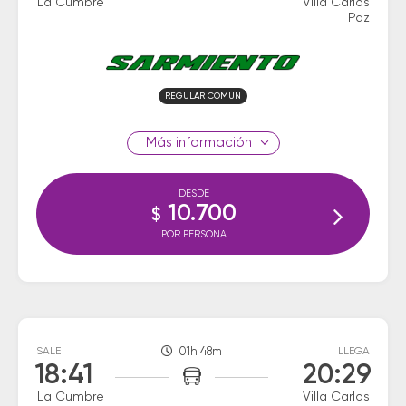
La Cumbre
Villa Carlos
Paz
REGULAR COMUN
información
DESDE
10.700
$
POR PERSONA
SALE
01h 48m
LLEGA
18:41
20:29
La Cumbre
Villa Carlos