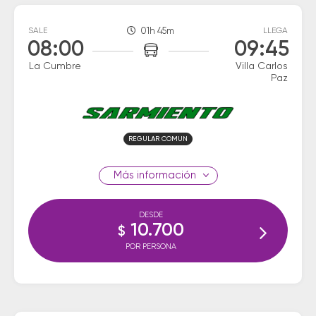
SALE
01h 45m
LLEGA
08:00
09:45
La Cumbre
Villa Carlos
Paz
REGULAR COMUN
información
DESDE
10.700
$
POR PERSONA