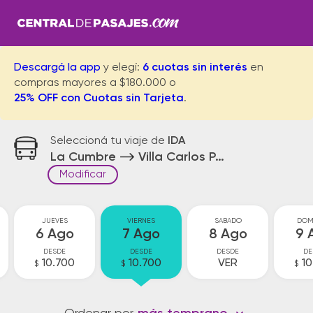
Descargá la app
y elegí:
6 cuotas sin interés
en
compras mayores a $180.000 o
25% OFF con Cuotas sin Tarjeta
.
Seleccioná tu viaje de
IDA
La Cumbre
Villa Carlos Paz
Modificar
JUEVES
VIERNES
SABADO
DOM
6 Ago
7 Ago
8 Ago
9 
DESDE
DESDE
DESDE
DE
10.700
10.700
VER
10
$
$
$