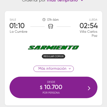
Ordenar por
más temprano
SALE
01h 44m
LLEGA
01:10
02:54
La Cumbre
Villa Carlos
Paz
REGULAR COMUN
información
DESDE
10.700
$
POR PERSONA