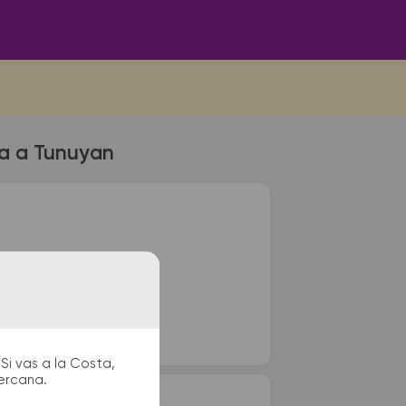
na a Tunuyan
vo. Para viajes a países
ipación.
Si vas a la Costa,
cercana.