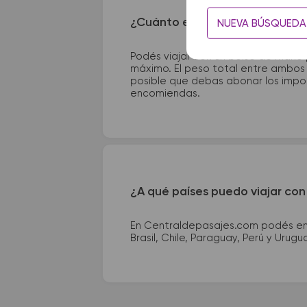
¿Cuánto equipaje puedo llevar
NUEVA BÚSQUEDA
Podés viajar con un bolso de mano
máximo. El peso total entre ambos e
posible que debas abonar los impor
encomiendas.
¿A qué países puedo viajar con
En Centraldepasajes.com podés enco
Brasil, Chile, Paraguay, Perú y Urugu