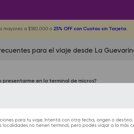
s mayores a $180.000 o
25% OFF con Cuotas sin Tarjeta
.
recuentes para el viaje desde La Guevari
 presentarme en la terminal de micros?
 presentarse con 1 hora de anticipación a la salida del colecti
rimos acercarte a la terminal de ómnibus con 2 horas de antic
nes para tu viaje. Intentá con otra fecha, origen o destino. 
 localidades no tienen terminal, pero podés viajar a la más 