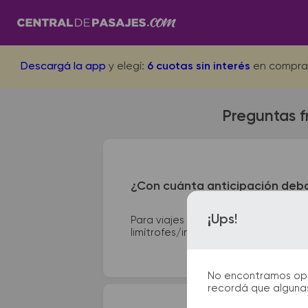
Descargá la app
y elegí:
6 cuotas sin interés
en compra
Preguntas f
¿Con cuánta anticipación debo
¡Ups!
Para viajes nacionales es necesario
limítrofes/internacionales, te suge
No encontramos opcio
recordá que algunas