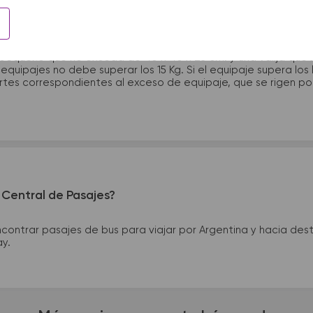
?
 pequeño que no exceda de 40 x 40 x 25 cm. y una valija que
quipajes no debe superar los 15 Kg. Si el equipaje supera los
tes correspondientes al exceso de equipaje, que se rigen por 
 Central de Pasajes?
ntrar pasajes de bus para viajar por Argentina y hacia desti
ay.