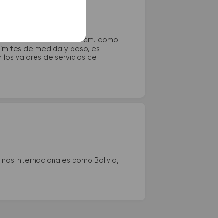
 no exceda 80 x 80 x 30 cm. como
 límites de medida y peso, es
los valores de servicios de
nos internacionales como Bolivia,