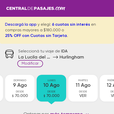
Descargá la app
y elegí:
6 cuotas sin interés
en
compras mayores a $180.000 o
25% OFF con Cuotas sin Tarjeta
.
Seleccioná tu viaje de
IDA
La Lucila del Mar
Hurlingham
Modificar
DOMINGO
LUNES
MARTES
MIÉR
9 Ago
10 Ago
11 Ago
12
DESDE
DESDE
DESDE
DE
70.000
70.000
VER
V
$
$