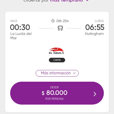
Ordenar por
más temprano
SALE
06h 25m
LLEGA
00:30
06:55
La Lucila del
Hurlingham
Mar
CAMA
información
DESDE
80.000
$
POR PERSONA