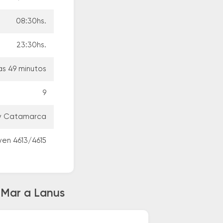
08:30hs.
23:30hs.
as 49 minutos
9
s y Catamarca
oyen 4613/4615
l Mar a Lanus