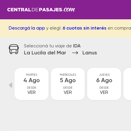
Descargá la app
y elegí:
6 cuotas sin interés
en compra
Seleccioná tu viaje de
IDA
La Lucila del Mar
Lanus
MARTES
MIÉRCOLES
JUEVES
go
4 Ago
5 Ago
6 Ago
DESDE
DESDE
DESDE
VER
VER
VER