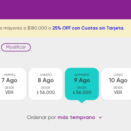
s mayores a $180.000 o
25% OFF con Cuotas sin Tarjeta
.
Modificar
VIERNES
SABADO
DOMINGO
LUNES
7 Ago
8 Ago
9 Ago
10 Ago
DESDE
DESDE
DESDE
DESDE
VER
56.000
56.000
VER
$
$
Ordenar por
más temprano