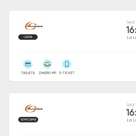
SALE
16
CAMA
La L
TARJETA
DINERO MP
E-TICKET
SALE
16
SEMICAMA
La L