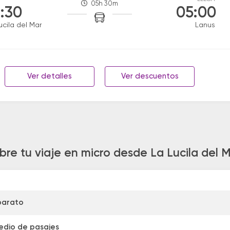
05h 30m
:30
05:00
ucila del Mar
Lanus
Ver detalles
Ver descuentos
bre tu viaje en micro desde La Lucila del 
barato
edio de pasajes