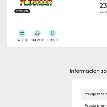
23
SEMICAMA
La L
TARJETA
DINERO MP
E-TICKET
Información so
Pasaje más 
Precio prom