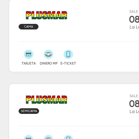
SALE
08
CAMA
La L
TARJETA
DINERO MP
E-TICKET
SALE
08
SEMICAMA
La L