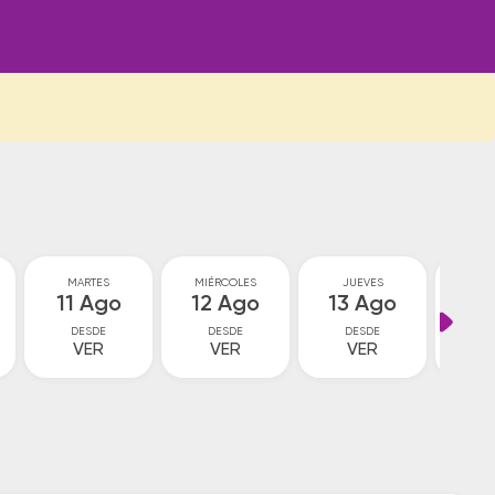
MARTES
MIÉRCOLES
JUEVES
VI
11 Ago
12 Ago
13 Ago
14
DESDE
DESDE
DESDE
D
VER
VER
VER
V