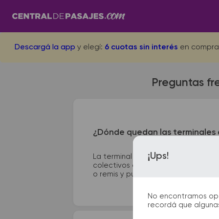
Descargá la app
y elegí:
6 cuotas sin interés
en compra
Preguntas fr
¿Dónde quedan las terminales d
¡Ups!
La terminal de ómnibus de La Lucil
colectivos de Rosario se encuentra 
o remis y puntos de información que 
No encontramos opcio
recordá que algunas