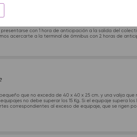
 presentarme en la terminal de micros?
 presentarse con 1 hora de anticipación a la salida del colecti
rimos acercarte a la terminal de ómnibus con 2 horas de antic
?
 pequeño que no exceda de 40 x 40 x 25 cm. y una valija que
quipajes no debe superar los 15 Kg. Si el equipaje supera los
tes correspondientes al exceso de equipaje, que se rigen por 