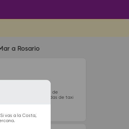
Mar a Rosario
y Catamarca. La terminal de
ioscos, sanitarios, paradas de taxi
Si vas a la Costa,
cercana.