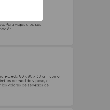
vo. Para viajes a países
ipación.
 no exceda 80 x 80 x 30 cm. como
 límites de medida y peso, es
los valores de servicios de