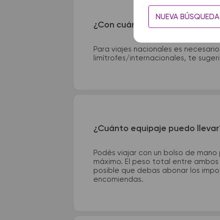
NUEVA BÚSQUEDA
¿Con cuánta anticipación debo
Para viajes nacionales es necesario
limítrofes/internacionales, te suge
¿Cuánto equipaje puedo llevar
Podés viajar con un bolso de mano
máximo. El peso total entre ambos e
posible que debas abonar los impor
encomiendas.