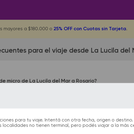
s mayores a $180.000 o
25% OFF con Cuotas sin Tarjeta
.
ecuentes para el viaje desde La Lucila del 
e micro de La Lucila del Mar a Rosario?
a del Mar queda ubicada en Terminal de Ómnibus - Entre Ríos 
en Cafferata 702. En las terminales de bus podrás encontrar k
te facilitarán la partida y el arribo durante tu viaje.
nes para tu viaje. Intentá con otra fecha, origen o destino. 
 localidades no tienen terminal, pero podés viajar a la más 