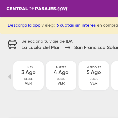
Descargá la app
y elegí:
6 cuotas sin interés
en compra
Seleccioná tu viaje de
IDA
La Lucila del Mar
San Francisco Sola
GO
LUNES
MARTES
MIÉRCOLES
go
3 Ago
4 Ago
5 Ago
DESDE
DESDE
DESDE
VER
VER
VER