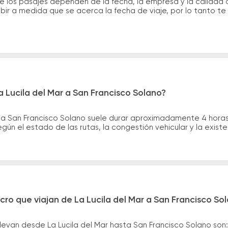
e los pasajes dependen de la fecha, la empresa y la calidad d
ubir a medida que se acerca la fecha de viaje, por lo tanto t
a Lucila del Mar a San Francisco Solano?
asta San Francisco Solano suele durar aproximadamente 4 hora
gún el estado de las rutas, la congestión vehicular y la exis
cro que viajan de La Lucila del Mar a San Francisco So
levan desde La Lucila del Mar hasta San Francisco Solano son