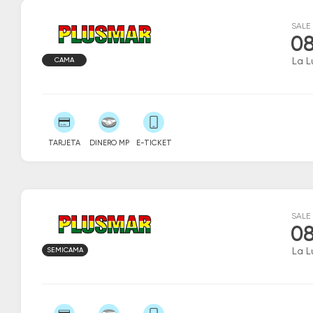
SALE
08
CAMA
La L
TARJETA
DINERO MP
E-TICKET
SALE
08
SEMICAMA
La L