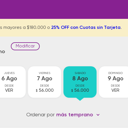
s mayores a $180.000 o
25% OFF con Cuotas sin Tarjeta
.
Modificar
no
JUEVES
VIERNES
SABADO
DOMINGO
6 Ago
7 Ago
8 Ago
9 Ago
DESDE
DESDE
DESDE
DESDE
VER
56.000
56.000
VER
$
$
Ordenar por
más temprano