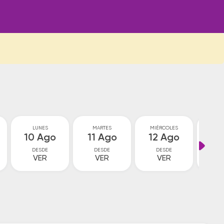
LUNES
MARTES
MIÉRCOLES
JU
10 Ago
11 Ago
12 Ago
13
DESDE
DESDE
DESDE
D
VER
VER
VER
V