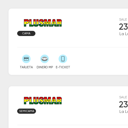
SALE
23
CAMA
La L
TARJETA
DINERO MP
E-TICKET
SALE
23
SEMICAMA
La L