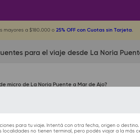
s mayores a $180.000 o
25% OFF con Cuotas sin Tarjeta
.
uentes para el viaje desde La Noria Puen
e micro de La Noria Puente a Mar de Ajo?
 Puente queda ubicada en Cosquin 2618. La terminal de colec
s. En las terminales de bus podrás encontrar kioscos, sanitario
partida y el arribo durante tu viaje.
nes para tu viaje. Intentá con otra fecha, origen o destino. 
 localidades no tienen terminal, pero podés viajar a la más 