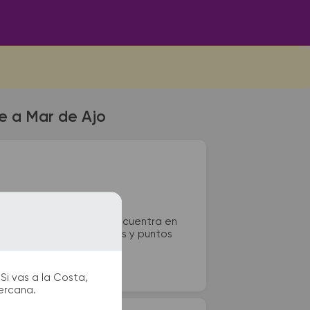
te a Mar de Ajo
tivos de Mar de Ajo se encuentra en
s, paradas de taxi o remis y puntos
Si vas a la Costa,
cercana.