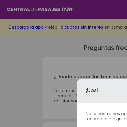
Descargá la app
y elegí:
6 cuotas sin interés
en compra
Preguntas frec
¿Dónde quedan las terminales d
¡Ups!
La terminal de ómnibus de La Noria
Terminal - Av. Pueyrredón y Palacio
de información que te facilitarán la 
No encontramos opcio
recordá que algunas