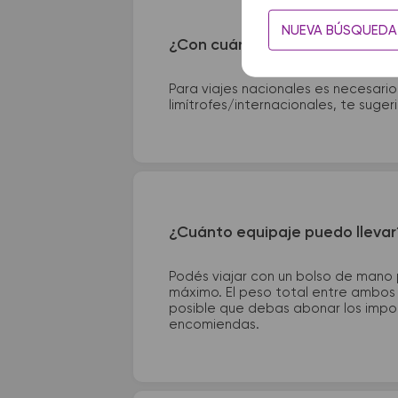
NUEVA BÚSQUEDA
¿Con cuánta anticipación debo
Para viajes nacionales es necesario
limítrofes/internacionales, te suge
¿Cuánto equipaje puedo llevar
Podés viajar con un bolso de mano
máximo. El peso total entre ambos e
posible que debas abonar los impor
encomiendas.