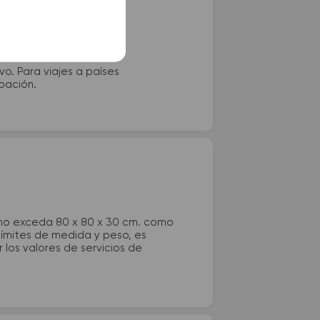
vo. Para viajes a países
ipación.
 no exceda 80 x 80 x 30 cm. como
 límites de medida y peso, es
los valores de servicios de