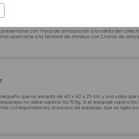
 presentarme en la terminal de micros?
 presentarse con 1 hora de anticipación a la salida del colecti
rimos acercarte a la terminal de ómnibus con 2 horas de antic
?
 pequeño que no exceda de 40 x 40 x 25 cm. y una valija que
quipajes no debe superar los 15 Kg. Si el equipaje supera los
tes correspondientes al exceso de equipaje, que se rigen por 