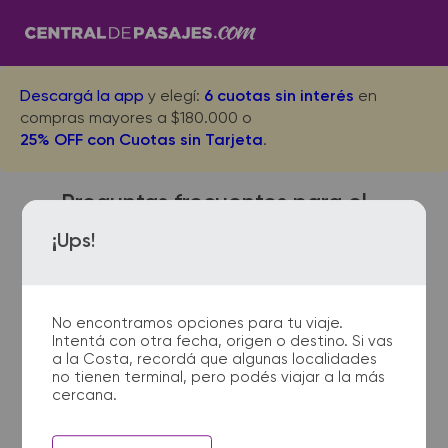
Descargá la app
y elegí:
6 cuotas sin interés
en
compras mayores a $180.000 o
25% OFF con Cuotas sin Tarjeta
.
Preguntas frecuentes para el
viaje desde La Paz a Moreno
¡Ups!
Colectora
No encontramos opciones para tu viaje.
Intentá con otra fecha, origen o destino. Si vas
¿Dónde quedan las
a la Costa, recordá que algunas localidades
no tienen terminal, pero podés viajar a la más
terminales de micro de La Paz
cercana.
a Moreno Colectora?