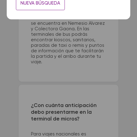
La terminal de ómnibus de La Paz
NUEVA BÚSQUEDA
queda ubicada en 9 de Julio y 3
de Febrero. La terminal de
colectivos de Moreno Colectora
se encuentra en Nemesio Alvarez
y Colectora Gaona. En las
terminales de bus podrás
encontrar kioscos, sanitarios,
paradas de taxi o remis y puntos
de información que te facilitarán
la partida y el arribo durante tu
viaje.
¿Con cuánta anticipación
debo presentarme en la
terminal de micros?
Para viajes nacionales es