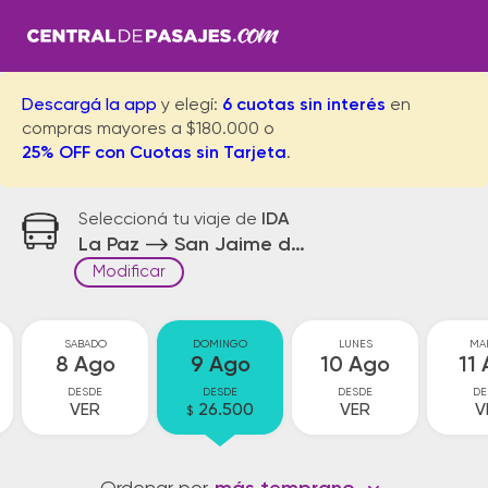
Descargá la app
y elegí:
6 cuotas sin interés
en
compras mayores a $180.000 o
25% OFF con Cuotas sin Tarjeta
.
Seleccioná tu viaje de
IDA
La Paz
San Jaime de la Front.
Modificar
SABADO
DOMINGO
LUNES
MA
8 Ago
9 Ago
10 Ago
11
DESDE
DESDE
DESDE
DE
VER
26.500
VER
V
$