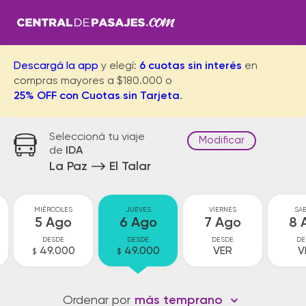
Descargá la app
y elegí:
6 cuotas sin interés
en
compras mayores a $180.000 o
25% OFF con Cuotas sin Tarjeta
.
Seleccioná tu viaje
Modificar
de
IDA
La Paz
El Talar
MIÉRCOLES
JUEVES
VIERNES
SA
5 Ago
6 Ago
7 Ago
8 
DESDE
DESDE
DESDE
DE
49.000
49.000
VER
V
$
$
Ordenar por
más temprano