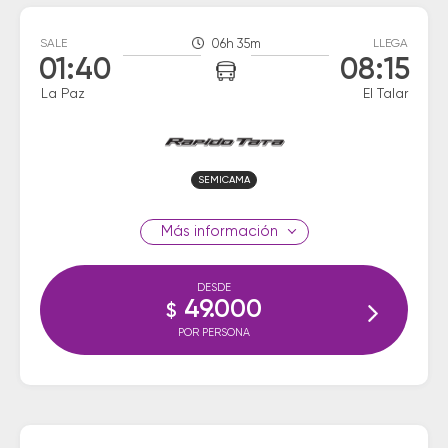
SALE
06h 35m
LLEGA
01:40
08:15
La Paz
El Talar
SEMICAMA
información
DESDE
49.000
$
POR PERSONA