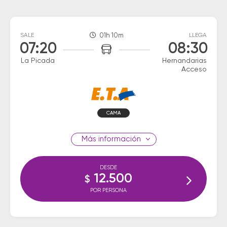
SALE
01h 10m
LLEGA
07:20
08:30
La Picada
Hernandarias
Acceso
CAMA
información
DESDE
12.500
$
POR PERSONA