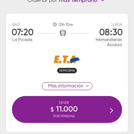
Ordenar por
más temprano
SALE
01h 10m
LLEGA
07:20
08:30
La Picada
Hernandarias
Acceso
SEMICAMA
información
DESDE
11.000
$
POR PERSONA