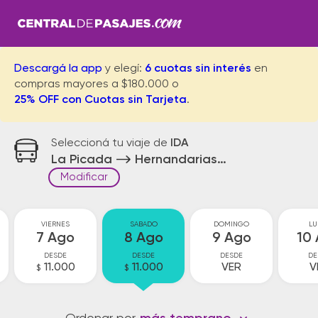
Descargá la app
y elegí:
6 cuotas sin interés
en
compras mayores a $180.000 o
25% OFF con Cuotas sin Tarjeta
.
Seleccioná tu viaje de
IDA
La Picada
Hernandarias Acceso
Modificar
VIERNES
SABADO
DOMINGO
LU
7 Ago
8 Ago
9 Ago
10
DESDE
DESDE
DESDE
DE
11.000
11.000
VER
V
$
$