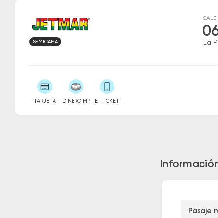
SALE
06
SEMICAMA
La P
TARJETA
DINERO MP
E-TICKET
Información
Pasaje 