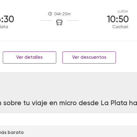
LLEGA
04h 20m
:30
10:50
lata
Cachari
Ver detalles
Ver descuentos
 sobre tu viaje en micro desde La Plata h
más barato