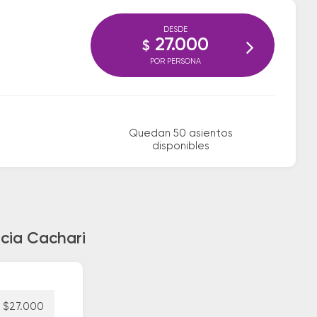
DESDE
27.000
$
POR PERSONA
Quedan 50 asientos
disponibles
acia Cachari
$27.000