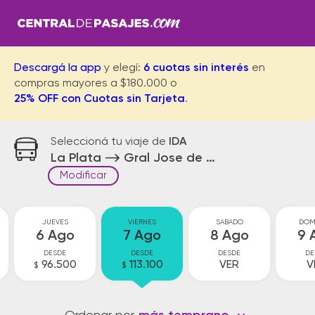
Descargá la app
y elegí:
6 cuotas sin interés
en
compras mayores a $180.000 o
25% OFF con Cuotas sin Tarjeta
.
Seleccioná tu viaje de
IDA
La Plata
Gral Jose de San Martin
Modificar
JUEVES
VIERNES
SABADO
DOM
6 Ago
7 Ago
8 Ago
9 
DESDE
DESDE
DESDE
DE
96.500
113.100
VER
V
$
$