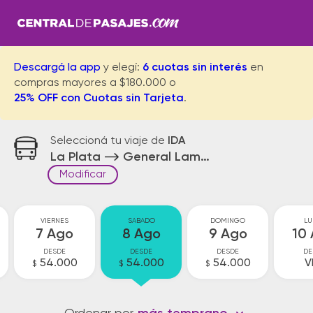
Descargá la app
y elegí:
6 cuotas sin interés
en
compras mayores a $180.000 o
25% OFF con Cuotas sin Tarjeta
.
Seleccioná tu viaje de
IDA
La Plata
General Lamadrid
Modificar
VIERNES
SABADO
DOMINGO
LU
7 Ago
8 Ago
9 Ago
10
DESDE
DESDE
DESDE
DE
54.000
54.000
54.000
V
$
$
$