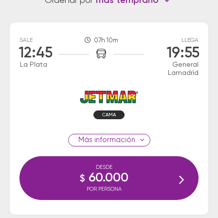
Ordenar por
más temprano
SALE
07h 10m
LLEGA
12:45
19:55
La Plata
General
Lamadrid
CAMA
información
DESDE
60.000
$
POR PERSONA