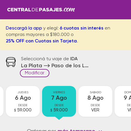
Descargá la app
y elegí:
6 cuotas sin interés
en
compras mayores a $180.000 o
25% OFF con Cuotas sin Tarjeta
.
Seleccioná tu viaje de
IDA
La Plata
Paso de los Libres
Modificar
JUEVES
VIERNES
SABADO
DOM
6 Ago
7 Ago
8 Ago
9 
DESDE
DESDE
DESDE
DE
59.000
59.000
VER
V
$
$