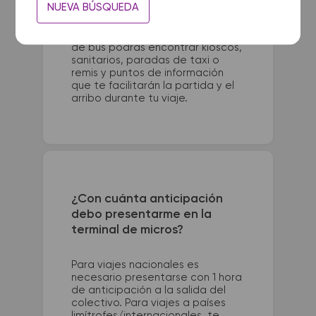
NUEVA BÚSQUEDA
41. La terminal de colectivos de
Pigue se encuentra en Terminal -
Avellaneda 401. En las terminales
de bus podrás encontrar kioscos,
sanitarios, paradas de taxi o
remis y puntos de información
que te facilitarán la partida y el
arribo durante tu viaje.
¿Con cuánta anticipación
debo presentarme en la
terminal de micros?
Para viajes nacionales es
necesario presentarse con 1 hora
de anticipación a la salida del
colectivo. Para viajes a países
limítrofes/internacionales, te