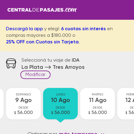
Descargá la app
y elegí:
6 cuotas sin interés
en
compras mayores a $180.000 o
25% OFF con Cuotas sin Tarjeta
.
Seleccioná tu viaje de
IDA
La Plata
Tres Arroyos
Modificar
DOMINGO
LUNES
MARTES
MIÉR
9 Ago
10 Ago
11 Ago
12
DESDE
DESDE
DESDE
DE
56.000
56.000
56.000
56
$
$
$
$