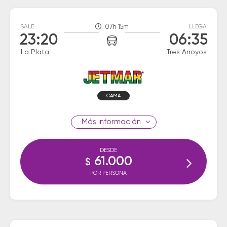
SALE
07h 15m
LLEGA
23:20
06:35
La Plata
Tres Arroyos
CAMA
información
DESDE
61.000
$
POR PERSONA