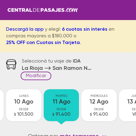
Descargá la app
y elegí:
6 cuotas sin interés
en
compras mayores a $180.000 o
25% OFF con Cuotas sin Tarjeta
.
Seleccioná tu viaje de
IDA
La Rioja
San Ramon Nueva Oran
Modificar
LUNES
MARTES
MIÉRCOLES
JU
10 Ago
11 Ago
12 Ago
13
DESDE
DESDE
DESDE
DE
101.500
91.400
91.400
V
$
$
$