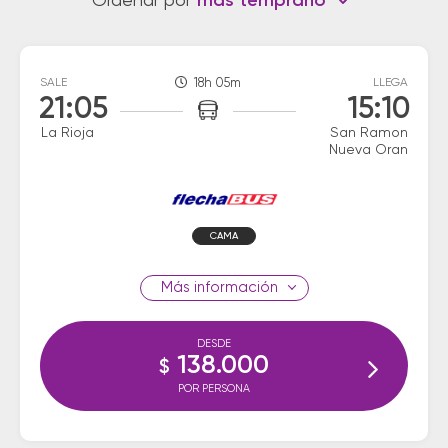
Ordenar por
más temprano
SALE
18h 05m
LLEGA
21:05
15:10
La Rioja
San Ramon
Nueva Oran
CAMA
información
DESDE
138.000
$
POR PERSONA