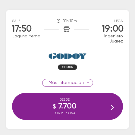
SALE
01h 10m
LLEGA
17:50
19:00
Laguna Yema
Ingeniero
Juarez
COMUN
información
DESDE
7.700
$
POR PERSONA