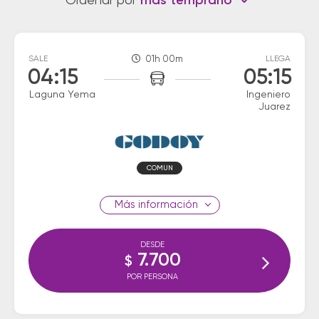
Ordenar por
más temprano
SALE
01h 00m
LLEGA
04:15
05:15
Laguna Yema
Ingeniero
Juarez
COMUN
información
DESDE
7.700
$
POR PERSONA