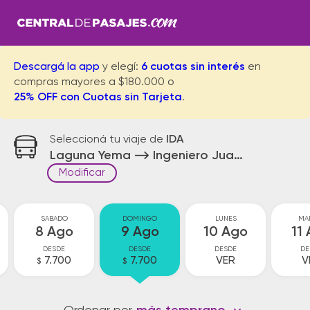
Descargá la app
y elegí:
6 cuotas sin interés
en
compras mayores a $180.000 o
25% OFF con Cuotas sin Tarjeta
.
Seleccioná tu viaje de
IDA
Laguna Yema
Ingeniero Juarez
Modificar
SABADO
DOMINGO
LUNES
MA
8 Ago
9 Ago
10 Ago
11
DESDE
DESDE
DESDE
DE
7.700
7.700
VER
V
$
$