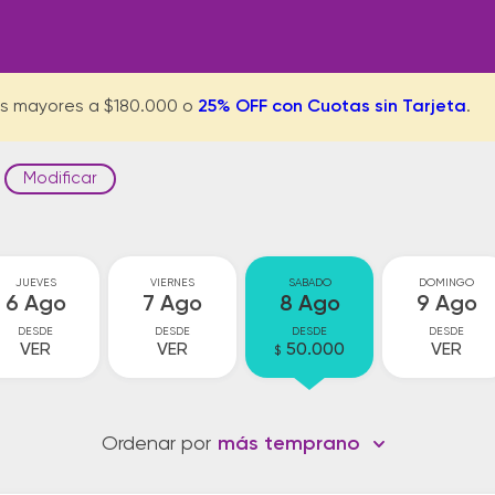
s mayores a $180.000 o
25% OFF con Cuotas sin Tarjeta
.
Modificar
JUEVES
VIERNES
SABADO
DOMINGO
6 Ago
7 Ago
8 Ago
9 Ago
DESDE
DESDE
DESDE
DESDE
VER
VER
50.000
VER
$
Ordenar por
más temprano