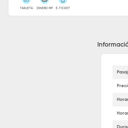
TARJETA
DINERO MP
E-TICKET
Informació
Pasa
Prec
Horar
Horar
Dura