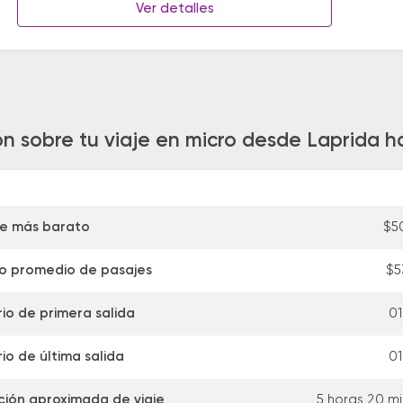
Ver detalles
n sobre tu viaje en micro desde Laprida h
je más barato
$5
io promedio de pasajes
$5
io de primera salida
01
io de última salida
01
ción aproximada de viaje
5 horas 20 m