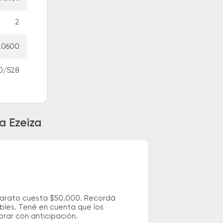
2
420600
20/528
a Ezeiza
 barato cuesta $50.000. Recordá
ibles. Tené en cuenta que los
prar con anticipación.