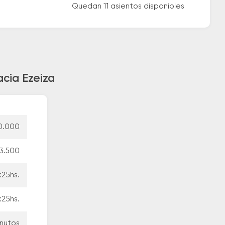
Quedan 11 asientos disponibles
acia Ezeiza
0.000
3.500
:25hs.
:25hs.
inutos