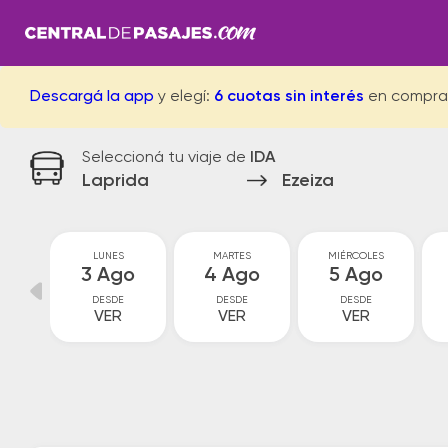
Descargá la app
y elegí:
6 cuotas sin interés
en compra
Seleccioná tu viaje de
IDA
Laprida
Ezeiza
GO
LUNES
MARTES
MIÉRCOLES
go
3 Ago
4 Ago
5 Ago
DESDE
DESDE
DESDE
VER
VER
VER