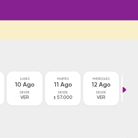
LUNES
MARTES
MIÉRCOLES
JU
10 Ago
11 Ago
12 Ago
13
DESDE
DESDE
DESDE
D
VER
57.000
VER
V
$