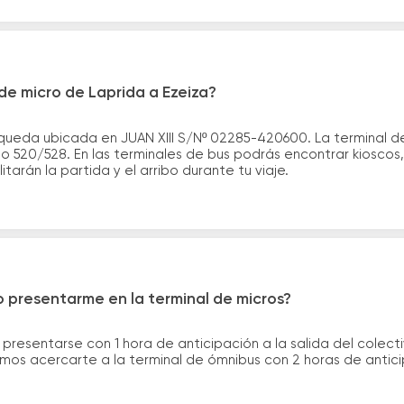
e micro de Laprida a Ezeiza?
queda ubicada en JUAN XIII S/Nº 02285-420600. La terminal d
 520/528. En las terminales de bus podrás encontrar kioscos, 
itarán la partida y el arribo durante tu viaje.
 presentarme en la terminal de micros?
 presentarse con 1 hora de anticipación a la salida del colecti
rimos acercarte a la terminal de ómnibus con 2 horas de antic