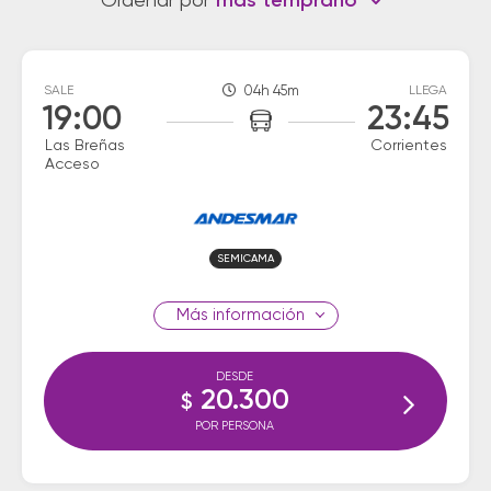
Ordenar por
más temprano
SALE
04h 45m
LLEGA
19:00
23:45
Las Breñas
Corrientes
Acceso
SEMICAMA
información
DESDE
20.300
$
POR PERSONA