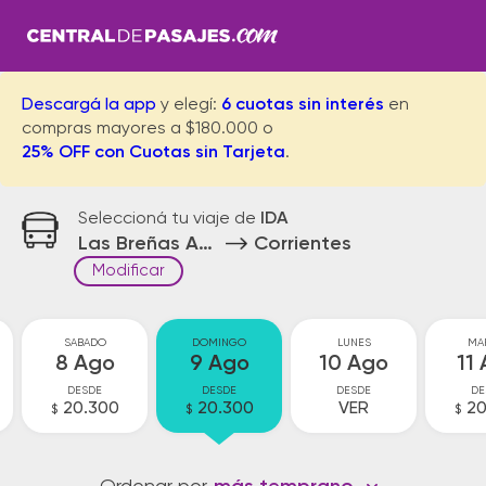
Descargá la app
y elegí:
6 cuotas sin interés
en
compras mayores a $180.000 o
25% OFF con Cuotas sin Tarjeta
.
Seleccioná tu viaje de
IDA
Las Breñas Acceso
Corrientes
Modificar
SABADO
DOMINGO
LUNES
MA
8 Ago
9 Ago
10 Ago
11
DESDE
DESDE
DESDE
DE
20.300
20.300
VER
20
$
$
$