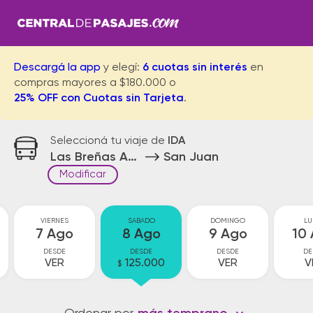
Descargá la app
y elegí:
6 cuotas sin interés
en
compras mayores a $180.000 o
25% OFF con Cuotas sin Tarjeta
.
Seleccioná tu viaje de
IDA
Las Breñas Acceso
San Juan
Modificar
VIERNES
SABADO
DOMINGO
LU
7 Ago
8 Ago
9 Ago
10
DESDE
DESDE
DESDE
DE
VER
125.000
VER
V
$