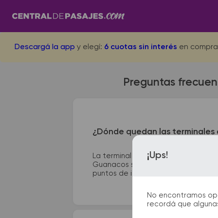
Descargá la app
y elegí:
6 cuotas sin interés
en compra
Preguntas frecuen
¿Dónde quedan las terminales 
¡Ups!
La terminal de ómnibus de Las Breñ
Guanacos se encuentra en 27 de Abri
puntos de información que te facilit
No encontramos opcio
recordá que algunas