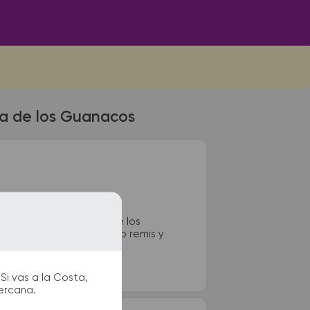
pa de los Guanacos
e colectivos de Pampa de los
tarios, paradas de taxi o remis y
Si vas a la Costa,
cercana.