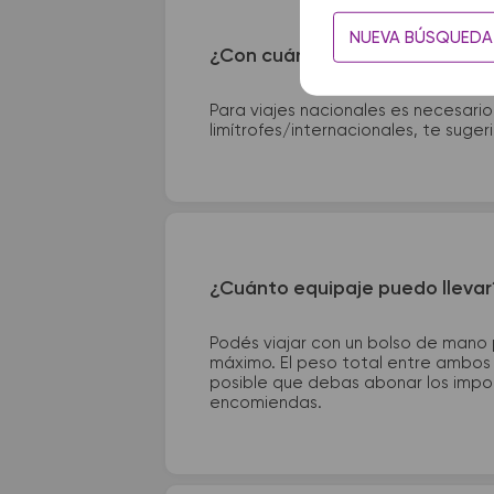
NUEVA BÚSQUEDA
¿Con cuánta anticipación debo
Para viajes nacionales es necesario
limítrofes/internacionales, te suge
¿Cuánto equipaje puedo llevar
Podés viajar con un bolso de mano
máximo. El peso total entre ambos e
posible que debas abonar los impor
encomiendas.