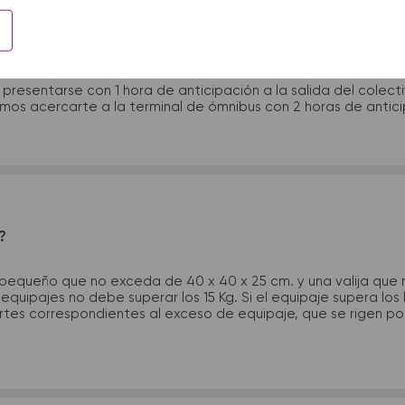
 presentarme en la terminal de micros?
 presentarse con 1 hora de anticipación a la salida del colecti
rimos acercarte a la terminal de ómnibus con 2 horas de antic
?
 pequeño que no exceda de 40 x 40 x 25 cm. y una valija que
quipajes no debe superar los 15 Kg. Si el equipaje supera los
tes correspondientes al exceso de equipaje, que se rigen por 