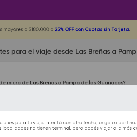
s mayores a $180.000 o
25% OFF con Cuotas sin Tarjeta
.
tes para el viaje desde Las Breñas a Pam
de micro de Las Breñas a Pampa de los Guanacos?
as queda ubicada en Terminal - Belgrano 1550. La terminal d
l 126. En las terminales de bus podrás encontrar kioscos, sani
arán la partida y el arribo durante tu viaje.
nes para tu viaje. Intentá con otra fecha, origen o destino. 
 localidades no tienen terminal, pero podés viajar a la más 