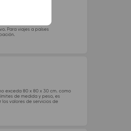
vo. Para viajes a países
ipación.
 no exceda 80 x 80 x 30 cm. como
 límites de medida y peso, es
los valores de servicios de