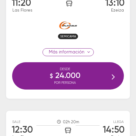
11:20
13:10
Las Flores
Ezeiza
SEMICAMA
información
DESDE
24.000
$
POR PERSONA
SALE
02h 20m
LLEGA
12:30
14:50