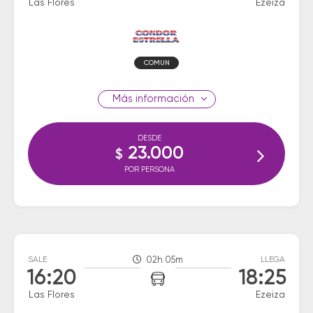
Las Flores
Ezeiza
COMUN
información
DESDE
23.000
$
POR PERSONA
SALE
02h 05m
LLEGA
16:20
18:25
Las Flores
Ezeiza