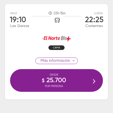
SALE
03h 15m
LLEGA
19:10
22:25
Las Garzas
Corrientes
CAMA
información
DESDE
25.700
$
POR PERSONA