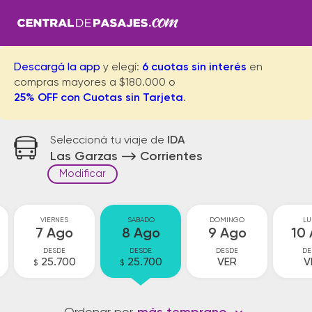
Descargá la app
y elegí:
6 cuotas sin interés
en
compras mayores a $180.000 o
25% OFF con Cuotas sin Tarjeta
.
Seleccioná tu viaje de
IDA
Las Garzas
Corrientes
Modificar
VIERNES
SABADO
DOMINGO
LU
7 Ago
8 Ago
9 Ago
10
DESDE
DESDE
DESDE
DE
25.700
25.700
VER
V
$
$