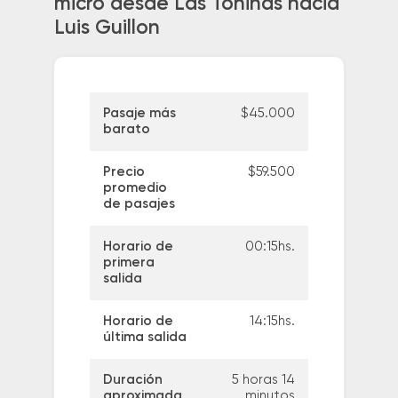
micro desde Las Toninas hacia
Luis Guillon
Pasaje más
$45.000
barato
Precio
$59.500
promedio
de pasajes
Horario de
00:15hs.
primera
salida
Horario de
14:15hs.
última salida
Duración
5 horas 14
aproximada
minutos