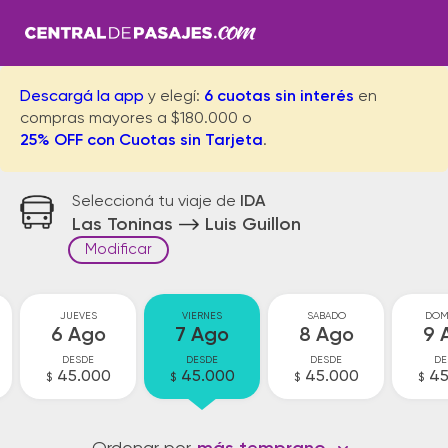
Descargá la app
y elegí:
6 cuotas sin interés
en
compras mayores a $180.000 o
25% OFF con Cuotas sin Tarjeta
.
Seleccioná tu viaje de
IDA
Las Toninas
Luis Guillon
Modificar
JUEVES
VIERNES
SABADO
DOM
6 Ago
7 Ago
8 Ago
9 
DESDE
DESDE
DESDE
DE
45.000
45.000
45.000
45
$
$
$
$