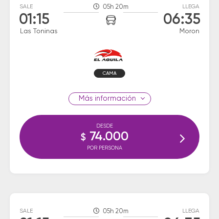
SALE
05h 20m
LLEGA
01:15
06:35
Las Toninas
Moron
CAMA
información
DESDE
74.000
$
POR PERSONA
SALE
05h 20m
LLEGA