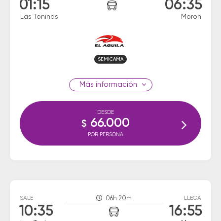
01:15
06:35
Las Toninas
Moron
SEMICAMA
información
DESDE
66.000
$
POR PERSONA
SALE
06h 20m
LLEGA
10:35
16:55