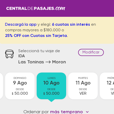
Descargá la app
y elegí:
6 cuotas sin interés
en
compras mayores a $180.000 o
25% OFF con Cuotas sin Tarjeta
.
Seleccioná tu viaje de
Modificar
IDA
Las Toninas
Moron
DOMINGO
LUNES
MARTES
MIÉR
9 Ago
10 Ago
11 Ago
12
DESDE
DESDE
DESDE
DE
50.000
50.000
VER
V
$
$
Ordenar por
más temprano