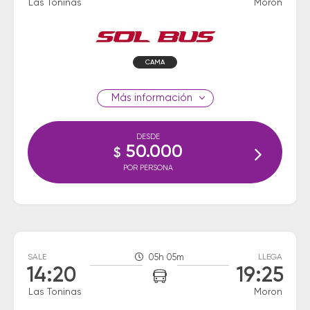
Las Toninas
Moron
CAMA
información
DESDE
50.000
$
POR PERSONA
SALE
05h 05m
LLEGA
14:20
19:25
Las Toninas
Moron