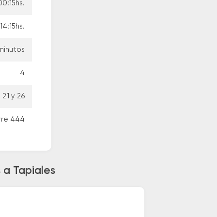
00:15hs.
14:15hs.
 minutos
4
21 y 26
rre 444
 a Tapiales