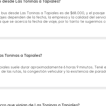
o desde Las Toninas a Tapiales?
 bus desde Las Toninas a Tapiales es de $68.000, y el pasaj
ajes dependen de la fecha, la empresa y la calidad del servic
a que se acerca la fecha de viaje, por lo tanto te sugerimos 
as Toninas a Tapiales?
apiales suele durar aproximadamente 6 horas 9 minutos. Tené 
de las rutas, la congestión vehicular y la existencia de para
cro que viajan de Las Toninas a Tapiales?