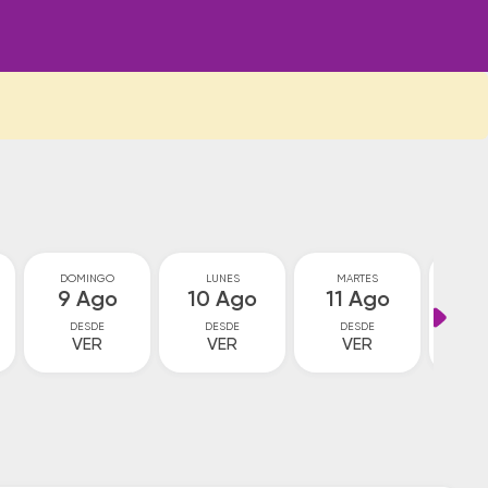
DOMINGO
LUNES
MARTES
MIÉ
9 Ago
10 Ago
11 Ago
12
DESDE
DESDE
DESDE
D
VER
VER
VER
V