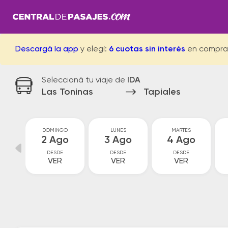
Descargá la app
y elegí:
6 cuotas sin interés
en compra
Seleccioná tu viaje de
IDA
Las Toninas
Tapiales
O
DOMINGO
LUNES
MARTES
o
2 Ago
3 Ago
4 Ago
DESDE
DESDE
DESDE
VER
VER
VER