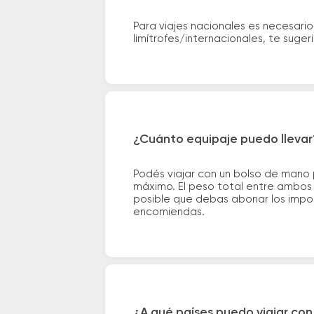
Para viajes nacionales es necesario
limítrofes/internacionales, te suge
¿Cuánto equipaje puedo llevar
Podés viajar con un bolso de mano
máximo. El peso total entre ambos e
posible que debas abonar los impor
encomiendas.
¿A qué países puedo viajar con