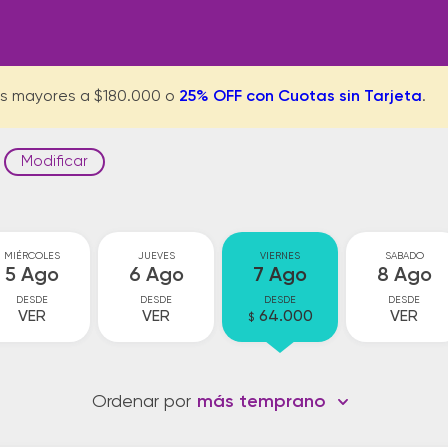
s mayores a $180.000 o
25% OFF con Cuotas sin Tarjeta
.
Modificar
MIÉRCOLES
JUEVES
VIERNES
SABADO
5 Ago
6 Ago
7 Ago
8 Ago
DESDE
DESDE
DESDE
DESDE
VER
VER
64.000
VER
$
Ordenar por
más temprano