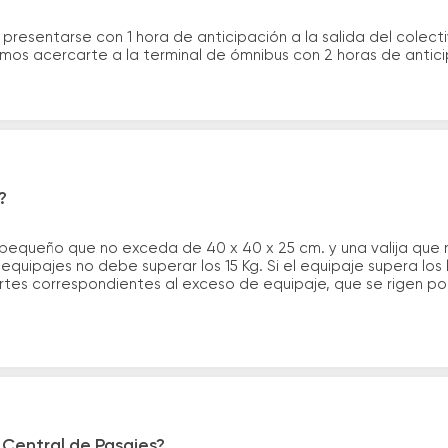
 presentarse con 1 hora de anticipación a la salida del colecti
rimos acercarte a la terminal de ómnibus con 2 horas de antic
?
 pequeño que no exceda de 40 x 40 x 25 cm. y una valija que
quipajes no debe superar los 15 Kg. Si el equipaje supera los
tes correspondientes al exceso de equipaje, que se rigen por 
 Central de Pasajes?