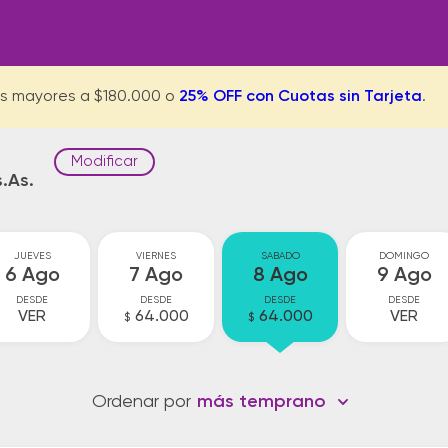
s mayores a $180.000 o
25% OFF con Cuotas sin Tarjeta
.
Modificar
.As.
JUEVES
VIERNES
SABADO
DOMINGO
6 Ago
7 Ago
8 Ago
9 Ago
DESDE
DESDE
DESDE
DESDE
VER
64.000
64.000
VER
$
$
Ordenar por
más temprano