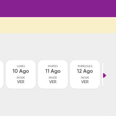
LUNES
MARTES
MIÉRCOLES
JU
10 Ago
11 Ago
12 Ago
13
DESDE
DESDE
DESDE
D
VER
VER
VER
V