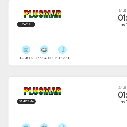
SALE
01
CAMA
Las 
TARJETA
DINERO MP
E-TICKET
SALE
01
SEMICAMA
Las 