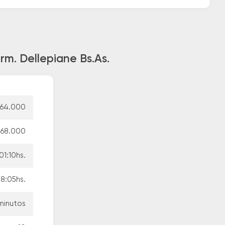
rm. Dellepiane Bs.As.
64.000
68.000
01:10hs.
18:05hs.
minutos