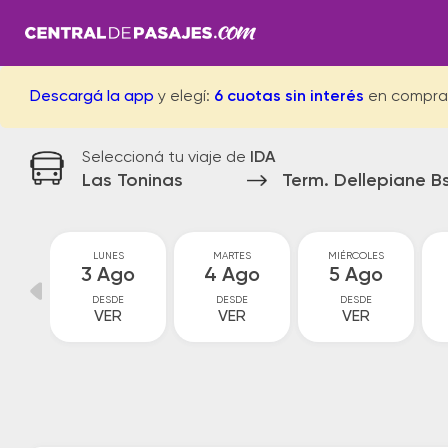
Descargá la app
y elegí:
6 cuotas sin interés
en compra
Seleccioná tu viaje de
IDA
Las Toninas
Term. Dellepiane Bs
GO
LUNES
MARTES
MIÉRCOLES
go
3 Ago
4 Ago
5 Ago
DESDE
DESDE
DESDE
VER
VER
VER