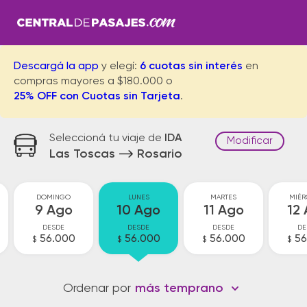
Descargá la app
y elegí:
6 cuotas sin interés
en
compras mayores a $180.000 o
25% OFF con Cuotas sin Tarjeta
.
Seleccioná tu viaje de
IDA
Modificar
Las Toscas
Rosario
DOMINGO
LUNES
MARTES
MIÉR
9 Ago
10 Ago
11 Ago
12
DESDE
DESDE
DESDE
DE
56.000
56.000
56.000
56
$
$
$
$
Ordenar por
más temprano