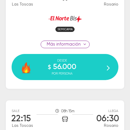
Las Toscas
Rosario
SEMICAMA
información
DESDE
56.000
$
POR PERSONA
SALE
08h 15m
LLEGA
22:15
06:30
Las Toscas
Rosario