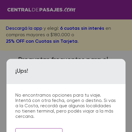
Descargá la app
y elegí:
6 cuotas sin interés
en
compras mayores a $180.000 o
25% OFF con Cuotas sin Tarjeta
.
Preguntas frecuentes para el
viaje desde Las Toscas a Term.
¡Ups!
Dellepiane Bs.As.
No encontramos opciones para tu viaje.
Intentá con otra fecha, origen o destino. Si vas
¿Dónde quedan las
a la Costa, recordá que algunas localidades
no tienen terminal, pero podés viajar a la más
terminales de micro de Las
cercana.
Toscas a Term. Dellepiane
Bs.As.?