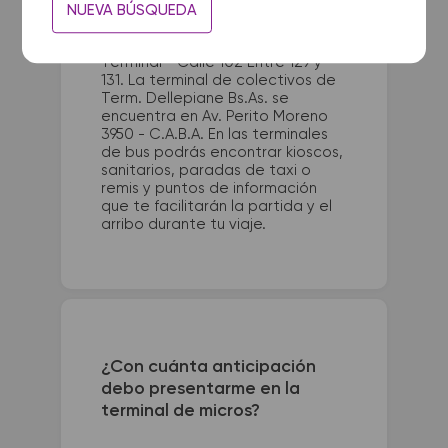
NUEVA BÚSQUEDA
La terminal de ómnibus de Las
Toscas queda ubicada en
Terminal - Calle 102 Entre 129 y
131. La terminal de colectivos de
Term. Dellepiane Bs.As. se
encuentra en Av. Perito Moreno
3950 - C.A.B.A. En las terminales
de bus podrás encontrar kioscos,
sanitarios, paradas de taxi o
remis y puntos de información
que te facilitarán la partida y el
arribo durante tu viaje.
¿Con cuánta anticipación
debo presentarme en la
terminal de micros?