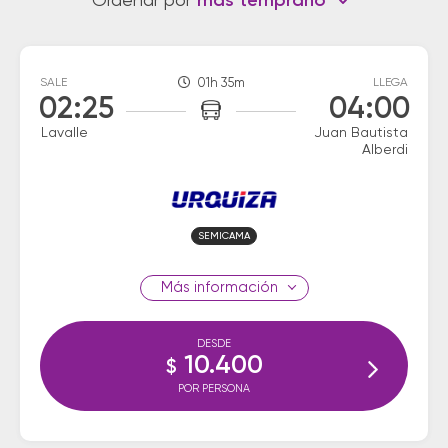
Ordenar por
más temprano
SALE
01h 35m
LLEGA
02:25
04:00
Lavalle
Juan Bautista
Alberdi
SEMICAMA
información
DESDE
10.400
$
POR PERSONA