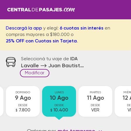
Descargá la app
y elegí:
6 cuotas sin interés
en
compras mayores a $180.000 o
25% OFF con Cuotas sin Tarjeta
.
Seleccioná tu viaje de
IDA
Lavalle
Juan Bautista Alberdi
Modificar
DOMINGO
LUNES
MARTES
MIÉR
9 Ago
10 Ago
11 Ago
12
DESDE
DESDE
DESDE
DE
7.800
10.400
VER
V
$
$