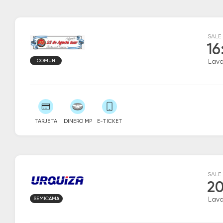
SALE
16
COMUN
Lava
TARJETA
DINERO MP
E-TICKET
SALE
20
SEMICAMA
Lava