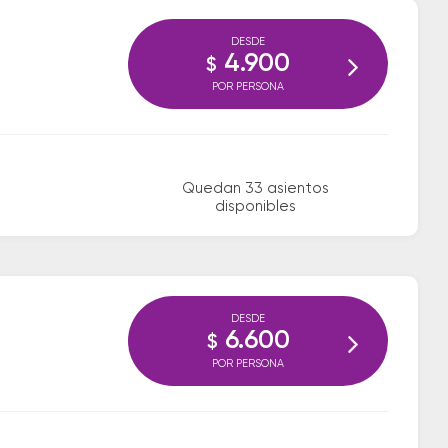
DESDE
4.900
$
POR PERSONA
Quedan 33 asientos
disponibles
DESDE
6.600
$
POR PERSONA