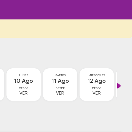
LUNES
MARTES
MIÉRCOLES
JU
10 Ago
11 Ago
12 Ago
13
DESDE
DESDE
DESDE
D
VER
VER
VER
V