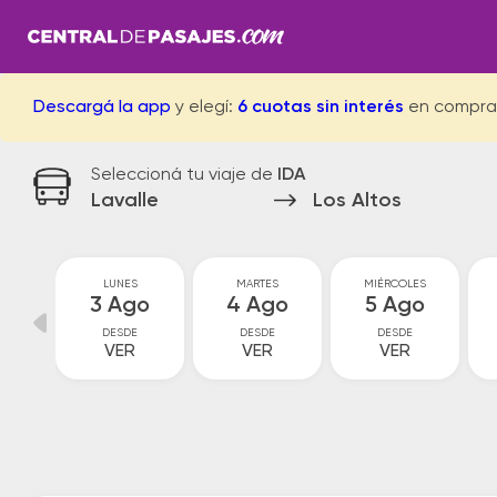
Descargá la app
y elegí:
6 cuotas sin interés
en compra
Seleccioná tu viaje de
IDA
Lavalle
Los Altos
GO
LUNES
MARTES
MIÉRCOLES
go
3 Ago
4 Ago
5 Ago
DESDE
DESDE
DESDE
VER
VER
VER