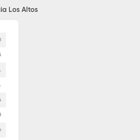
ia Los Altos
0
5
.
.
s
8
n