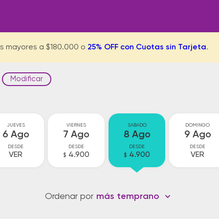
s mayores a $180.000 o
25% OFF con Cuotas sin Tarjeta
.
Modificar
JUEVES
VIERNES
SABADO
DOMINGO
6 Ago
7 Ago
8 Ago
9 Ago
DESDE
DESDE
DESDE
DESDE
VER
4.900
4.900
VER
$
$
Ordenar por
más temprano