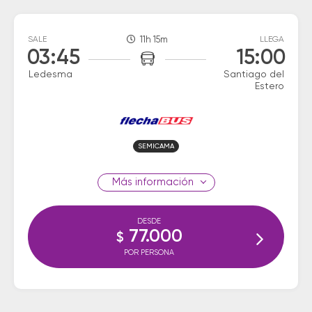
SALE
11h 15m
LLEGA
03:45
15:00
Ledesma
Santiago del
Estero
SEMICAMA
información
DESDE
77.000
$
POR PERSONA