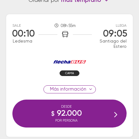
Ordenar por
más temprano
SALE
08h 55m
LLEGA
00:10
09:05
Ledesma
Santiago del
Estero
CAMA
información
DESDE
92.000
$
POR PERSONA