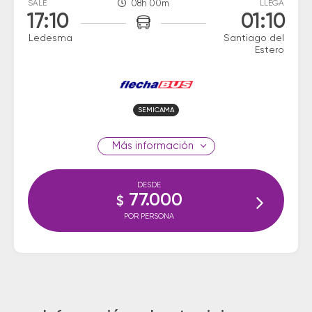
SALE
08h 00m
LLEGA
17:10
01:10
Ledesma
Santiago del
Estero
SEMICAMA
información
DESDE
77.000
$
POR PERSONA