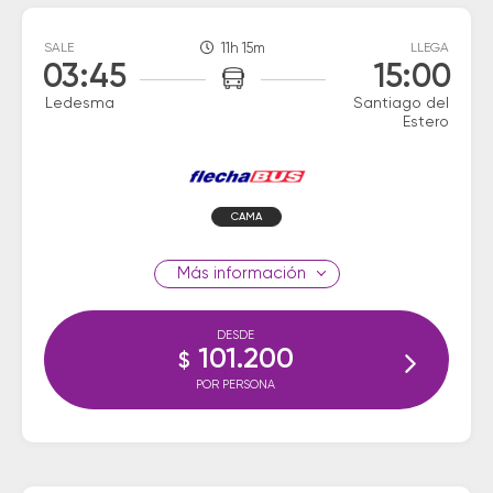
SALE
11h 15m
LLEGA
03:45
15:00
Ledesma
Santiago del
Estero
CAMA
información
DESDE
101.200
$
POR PERSONA