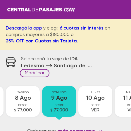
Descargá la app
y elegí:
6 cuotas sin interés
en
compras mayores a $180.000 o
25% OFF con Cuotas sin Tarjeta
.
Seleccioná tu viaje de
IDA
Ledesma
Santiago del Estero
Modificar
SABADO
DOMINGO
LUNES
MA
8 Ago
9 Ago
10 Ago
11
DESDE
DESDE
DESDE
DE
77.000
77.000
VER
V
$
$