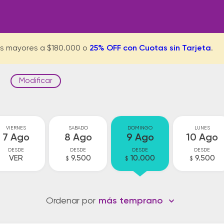
s mayores a $180.000 o
25% OFF con Cuotas sin Tarjeta
.
Modificar
s
VIERNES
SABADO
DOMINGO
LUNES
7 Ago
8 Ago
9 Ago
10 Ago
DESDE
DESDE
DESDE
DESDE
VER
9.500
10.000
9.500
$
$
$
Ordenar por
más temprano