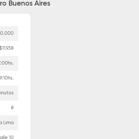
iro Buenos Aires
10.000
$11.938
:00hs.
9:10hs.
minutos
8
a Lima
alle 10