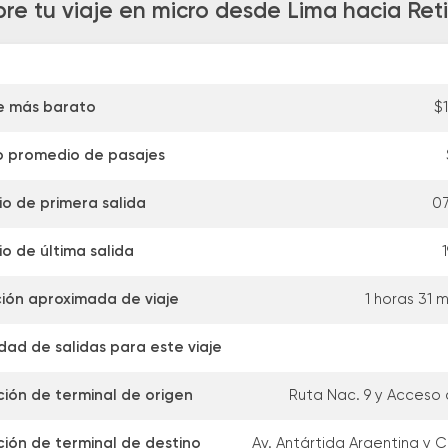
re tu viaje en micro desde Lima hacia Ret
e más barato
$
o promedio de pasajes
io de primera salida
07
io de última salida
1
ión aproximada de viaje
1 horas 31 
dad de salidas para este viaje
ción de terminal de origen
Ruta Nac. 9 y Acceso 
ción de terminal de destino
Av. Antártida Argentina y C