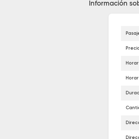
Información sob
Pasaj
Preci
Horar
Horar
Durac
Canti
Direc
Direc