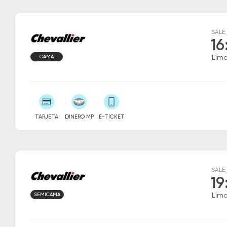
SALE
16
CAMA
Lim
TARJETA
DINERO MP
E-TICKET
SALE
19
SEMICAMA
Lim