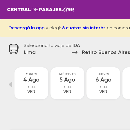
Descargá la app
y elegí:
6 cuotas sin interés
en compra
Seleccioná tu viaje de
IDA
Lima
Retiro Buenos Aire
MARTES
MIÉRCOLES
JUEVES
go
4 Ago
5 Ago
6 Ago
DESDE
DESDE
DESDE
VER
VER
VER