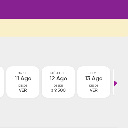
MARTES
MIÉRCOLES
JUEVES
VI
11 Ago
12 Ago
13 Ago
14
DESDE
DESDE
DESDE
D
VER
9.500
VER
9
$
$