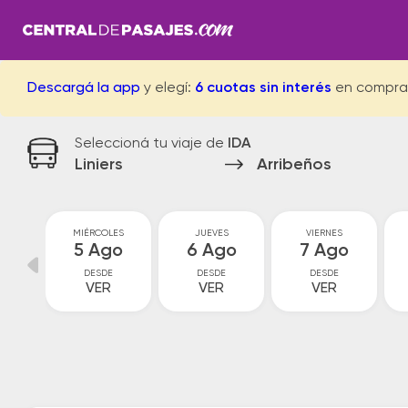
Descargá la app
y elegí:
6 cuotas sin interés
en compra
Seleccioná tu viaje de
IDA
Liniers
Arribeños
S
MIÉRCOLES
JUEVES
VIERNES
go
5 Ago
6 Ago
7 Ago
DESDE
DESDE
DESDE
VER
VER
VER