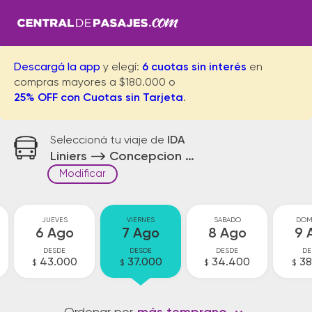
Descargá la app
y elegí:
6 cuotas sin interés
en
compras mayores a $180.000 o
25% OFF con Cuotas sin Tarjeta
.
Seleccioná tu viaje de
IDA
Liniers
Concepcion del Uruguay
Modificar
JUEVES
VIERNES
SABADO
DOM
6 Ago
7 Ago
8 Ago
9 
DESDE
DESDE
DESDE
DE
43.000
37.000
34.400
38
$
$
$
$