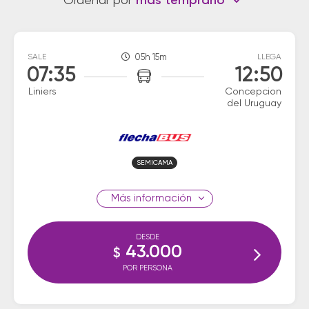
Ordenar por
más temprano
SALE
05h 15m
LLEGA
07:35
12:50
Liniers
Concepcion
del Uruguay
SEMICAMA
información
DESDE
43.000
$
POR PERSONA