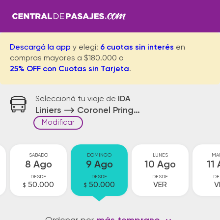
Descargá la app
y elegí:
6 cuotas sin interés
en
compras mayores a $180.000 o
25% OFF con Cuotas sin Tarjeta
.
Seleccioná tu viaje de
IDA
Liniers
Coronel Pringles
Modificar
SABADO
DOMINGO
LUNES
MA
8 Ago
9 Ago
10 Ago
11
DESDE
DESDE
DESDE
DE
50.000
50.000
VER
V
$
$