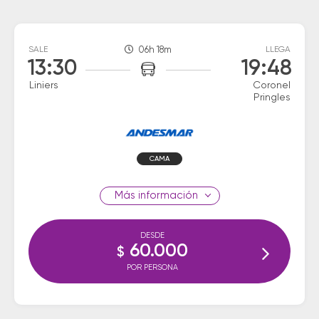
SALE
06h 18m
LLEGA
13:30
19:48
Liniers
Coronel
Pringles
CAMA
información
DESDE
60.000
$
POR PERSONA