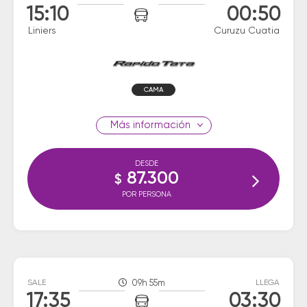
15:10
00:50
Liniers
Curuzu Cuatia
CAMA
información
DESDE
87.300
$
POR PERSONA
SALE
09h 55m
LLEGA
17:35
03:30