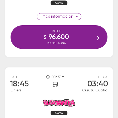
CAMA
información
DESDE
96.600
$
POR PERSONA
SALE
08h 55m
LLEGA
18:45
03:40
Liniers
Curuzu Cuatia
CAMA