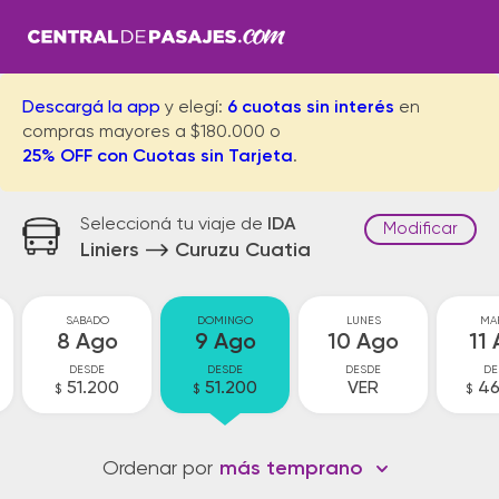
Descargá la app
y elegí:
6 cuotas sin interés
en
compras mayores a $180.000 o
25% OFF con Cuotas sin Tarjeta
.
Seleccioná tu viaje de
IDA
Modificar
Liniers
Curuzu Cuatia
SABADO
DOMINGO
LUNES
MA
8 Ago
9 Ago
10 Ago
11
DESDE
DESDE
DESDE
DE
51.200
51.200
VER
46
$
$
$
Ordenar por
más temprano