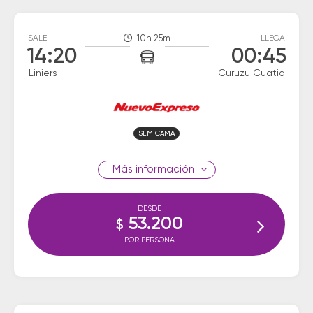
SALE
10h 25m
LLEGA
14:20
00:45
Liniers
Curuzu Cuatia
SEMICAMA
información
DESDE
53.200
$
POR PERSONA