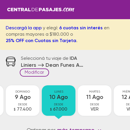
Descargá la app
y elegí:
6 cuotas sin interés
en
compras mayores a $180.000 o
25% OFF con Cuotas sin Tarjeta
.
Seleccioná tu viaje de
IDA
Liniers
Dean Funes Acceso
Modificar
DOMINGO
LUNES
MARTES
MIÉR
9 Ago
10 Ago
11 Ago
12
DESDE
DESDE
DESDE
DE
77.400
67.000
VER
V
$
$