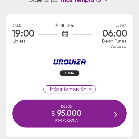
Ordenar por
más temprano
SALE
11h 00m
LLEGA
19:00
06:00
Liniers
Dean Funes
Acceso
CAMA
información
DESDE
95.000
$
POR PERSONA