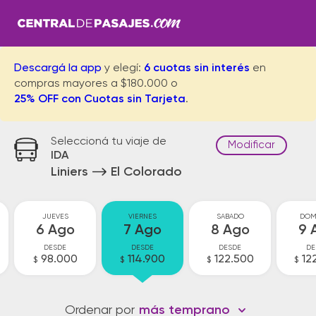
Descargá la app
y elegí:
6 cuotas sin interés
en
compras mayores a $180.000 o
25% OFF con Cuotas sin Tarjeta
.
Seleccioná tu viaje de
Modificar
IDA
Liniers
El Colorado
JUEVES
VIERNES
SABADO
DOM
6 Ago
7 Ago
8 Ago
9 
DESDE
DESDE
DESDE
DE
98.000
114.900
122.500
12
$
$
$
$
Ordenar por
más temprano