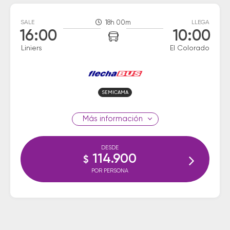
SALE
18h 00m
LLEGA
16:00
10:00
Liniers
El Colorado
SEMICAMA
información
DESDE
114.900
$
POR PERSONA