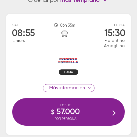
Ordenar por
más temprano
SALE
06h 35m
LLEGA
08:55
15:30
Liniers
Florentino
Ameghino
CAMA
información
DESDE
57.000
$
POR PERSONA