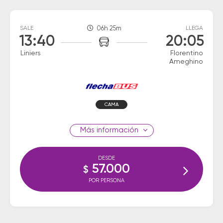
SALE
06h 25m
LLEGA
13:40
20:05
Liniers
Florentino
Ameghino
CAMA
información
DESDE
57.000
$
POR PERSONA