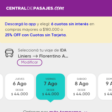
Descargá la app
y elegí:
6 cuotas sin interés
en
compras mayores a $180.000 o
25% OFF con Cuotas sin Tarjeta
.
Seleccioná tu viaje de
IDA
Liniers
Florentino Ameghino
Modificar
JUEVES
VIERNES
SABADO
DOM
6 Ago
7 Ago
8 Ago
9 
DESDE
DESDE
DESDE
DE
44.000
44.000
44.000
44
$
$
$
$