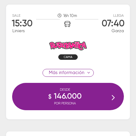
SALE
16h 10m
LLEGA
15:30
07:40
Liniers
Garza
CAMA
información
DESDE
146.000
$
POR PERSONA