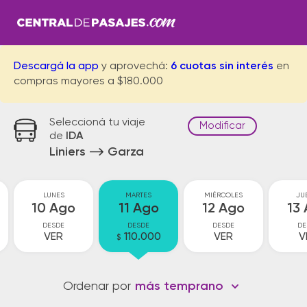
Descargá la app
y aprovechá:
6 cuotas sin interés
en
compras mayores a $180.000
Seleccioná tu viaje
Modificar
de
IDA
Liniers
Garza
LUNES
MARTES
MIÉRCOLES
JU
10 Ago
11 Ago
12 Ago
13
DESDE
DESDE
DESDE
DE
VER
110.000
VER
V
$
Ordenar por
más temprano