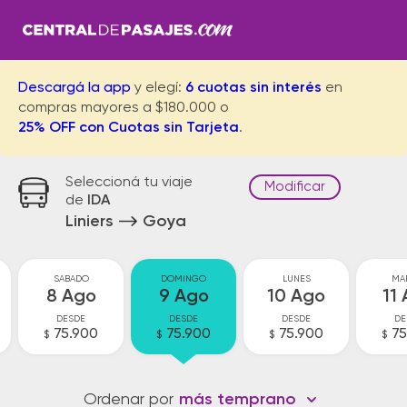
Descargá la app
y elegí:
6 cuotas sin interés
en
compras mayores a $180.000 o
25% OFF con Cuotas sin Tarjeta
.
Seleccioná tu viaje
Modificar
de
IDA
Liniers
Goya
SABADO
DOMINGO
LUNES
MA
8 Ago
9 Ago
10 Ago
11
DESDE
DESDE
DESDE
DE
75.900
75.900
75.900
75
$
$
$
$
Ordenar por
más temprano