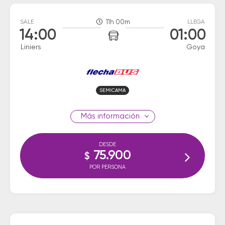
SALE
11h 00m
LLEGA
14:00
01:00
Liniers
Goya
SEMICAMA
información
DESDE
75.900
$
POR PERSONA