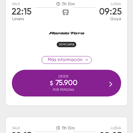
SALE
11h 10m
LLEGA
22:15
09:25
Liniers
Goya
SEMICAMA
información
DESDE
75.900
$
POR PERSONA
SALE
11h 10m
LLEGA