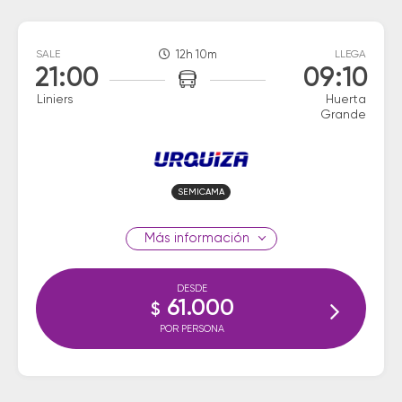
SALE
12h 10m
LLEGA
21:00
09:10
Liniers
Huerta
Grande
SEMICAMA
información
DESDE
61.000
$
POR PERSONA