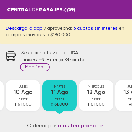
Descargá la app
y aprovechá:
6 cuotas sin interés
en
compras mayores a $180.000
Seleccioná tu viaje de
IDA
Liniers
Huerta Grande
Modificar
LUNES
MARTES
MIÉRCOLES
JU
10 Ago
11 Ago
12 Ago
13
DESDE
DESDE
DESDE
DE
61.000
61.000
61.000
V
$
$
$
Ordenar por
más temprano