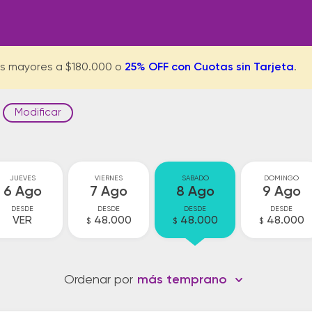
s mayores a $180.000 o
25% OFF con Cuotas sin Tarjeta
.
Modificar
JUEVES
VIERNES
SABADO
DOMINGO
6 Ago
7 Ago
8 Ago
9 Ago
DESDE
DESDE
DESDE
DESDE
VER
48.000
48.000
48.000
$
$
$
Ordenar por
más temprano