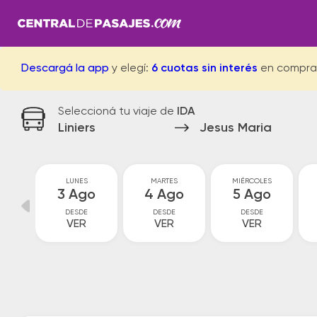
Descargá la app
y elegí:
6 cuotas sin interés
en compra
Seleccioná tu viaje de
IDA
Liniers
Jesus Maria
GO
LUNES
MARTES
MIÉRCOLES
go
3 Ago
4 Ago
5 Ago
DESDE
DESDE
DESDE
VER
VER
VER