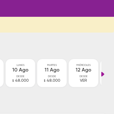
LUNES
MARTES
MIÉRCOLES
JU
10 Ago
11 Ago
12 Ago
13
DESDE
DESDE
DESDE
D
48.000
48.000
VER
4
$
$
$