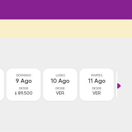
DOMINGO
LUNES
MARTES
MIÉ
9 Ago
10 Ago
11 Ago
12
DESDE
DESDE
DESDE
D
89.500
VER
VER
V
$