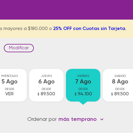
s mayores a $180.000 o
25% OFF con Cuotas sin Tarjeta
.
Modificar
MIÉRCOLES
JUEVES
VIERNES
SABADO
5 Ago
6 Ago
7 Ago
8 Ago
DESDE
DESDE
DESDE
DESDE
VER
89.500
94.100
89.500
$
$
$
Ordenar por
más temprano