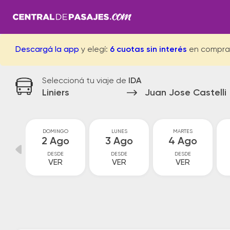
Descargá la app
y elegí:
6 cuotas sin interés
en compra
Seleccioná tu viaje de
IDA
Liniers
Juan Jose Castelli
O
DOMINGO
LUNES
MARTES
o
2 Ago
3 Ago
4 Ago
DESDE
DESDE
DESDE
VER
VER
VER