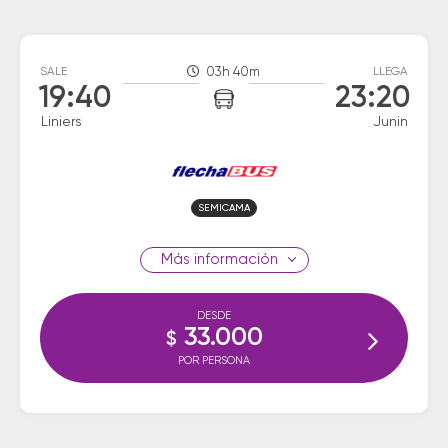
SALE
03h 40m
LLEGA
19:40
23:20
Liniers
Junin
SEMICAMA
información
DESDE
33.000
$
POR PERSONA