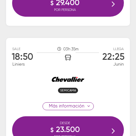
29.400
$
POR PERSONA
SALE
03h 35m
LLEGA
18:50
22:25
Liniers
Junin
SEMICAMA
información
DESDE
23.500
$