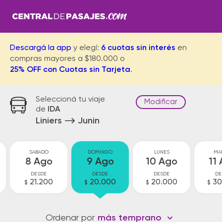
Descargá la app
y elegí:
6 cuotas sin interés
en
compras mayores a $180.000 o
25% OFF con Cuotas sin Tarjeta
.
Seleccioná tu viaje
Modificar
de
IDA
Liniers
Junin
SABADO
DOMINGO
LUNES
MA
8 Ago
9 Ago
10 Ago
11
DESDE
DESDE
DESDE
DE
21.200
20.000
20.000
30
$
$
$
$
Ordenar por
más temprano