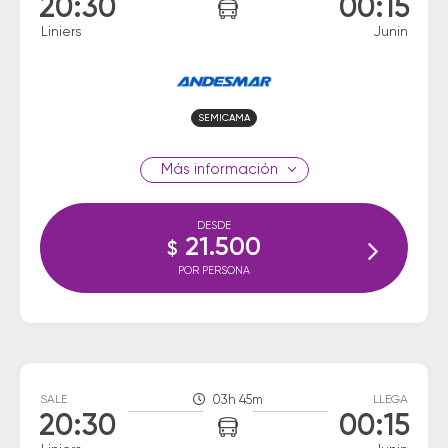
20:30
00:15
Liniers
Junin
SEMICAMA
información
DESDE
21.500
$
POR PERSONA
SALE
03h 45m
LLEGA
20:30
00:15