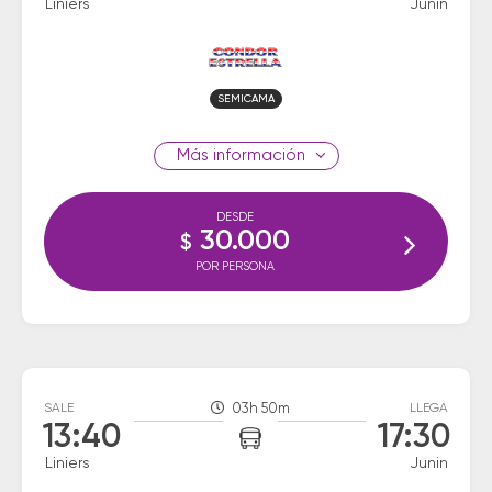
Liniers
Junin
SEMICAMA
información
DESDE
30.000
$
POR PERSONA
SALE
03h 50m
LLEGA
13:40
17:30
Liniers
Junin