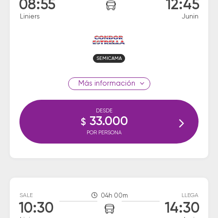
08:55
12:45
Liniers
Junin
SEMICAMA
información
DESDE
33.000
$
POR PERSONA
SALE
04h 00m
LLEGA
10:30
14:30