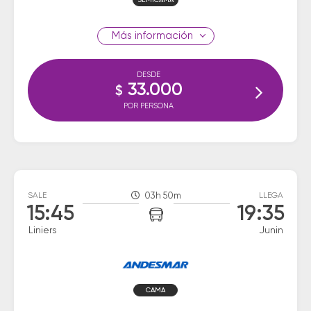
SEMICAMA
información
DESDE
33.000
$
POR PERSONA
SALE
03h 50m
LLEGA
15:45
19:35
Liniers
Junin
CAMA