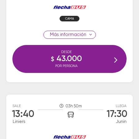
CAMA
información
DESDE
43.000
$
POR PERSONA
SALE
03h 50m
LLEGA
13:40
17:30
Liniers
Junin