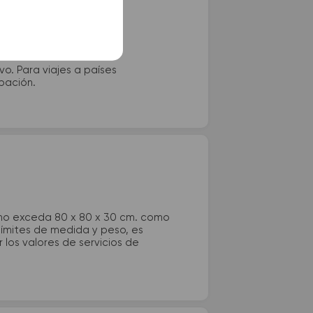
vo. Para viajes a países
ipación.
 no exceda 80 x 80 x 30 cm. como
 límites de medida y peso, es
los valores de servicios de