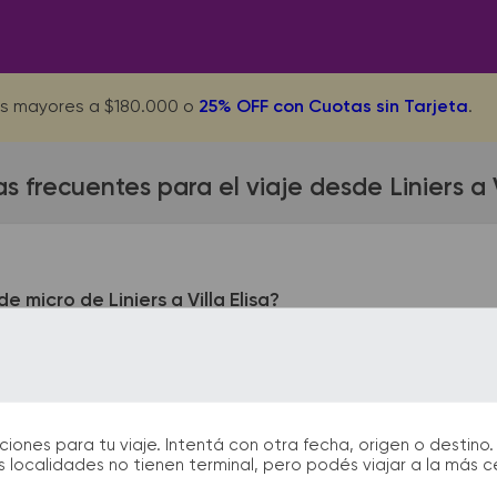
s mayores a $180.000 o
25% OFF con Cuotas sin Tarjeta
.
s frecuentes para el viaje desde Liniers a Vi
 micro de Liniers a Villa Elisa?
ueda ubicada en Av. Gral. Paz 10868. La terminal de colectivos 
us podrás encontrar kioscos, sanitarios, paradas de taxi o rem
ante tu viaje.
nes para tu viaje. Intentá con otra fecha, origen o destino. 
 localidades no tienen terminal, pero podés viajar a la más 