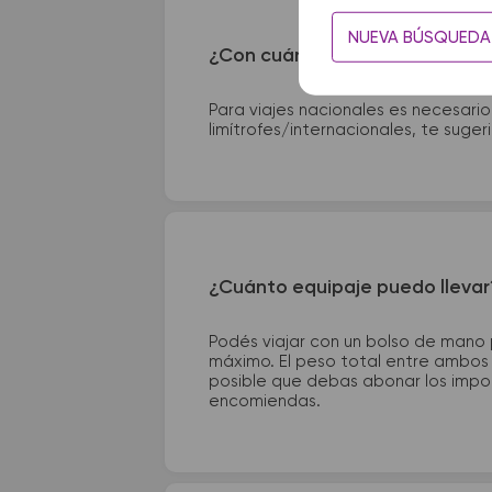
NUEVA BÚSQUEDA
¿Con cuánta anticipación debo
Para viajes nacionales es necesario
limítrofes/internacionales, te suge
¿Cuánto equipaje puedo llevar
Podés viajar con un bolso de mano
máximo. El peso total entre ambos e
posible que debas abonar los impor
encomiendas.