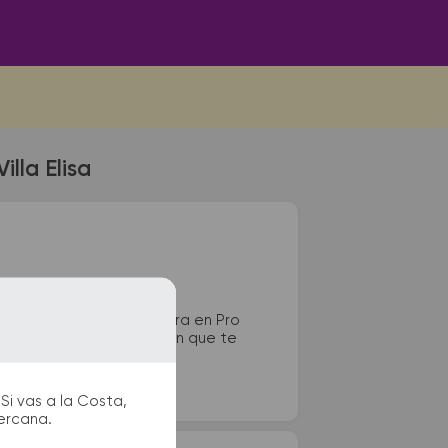
lla Elisa
de Villa Elisa se encuentra en Pro
is y puntos de información que te
Si vas a la Costa,
cercana.