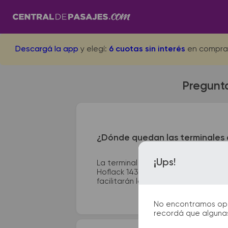
Descargá la app
y elegí:
6 cuotas sin interés
en compra
Pregunta
¿Dónde quedan las terminales de
¡Ups!
La terminal de ómnibus de Liniers q
Hoflack 143. En las terminales de b
facilitarán la partida y el arribo dur
No encontramos opcio
recordá que algunas