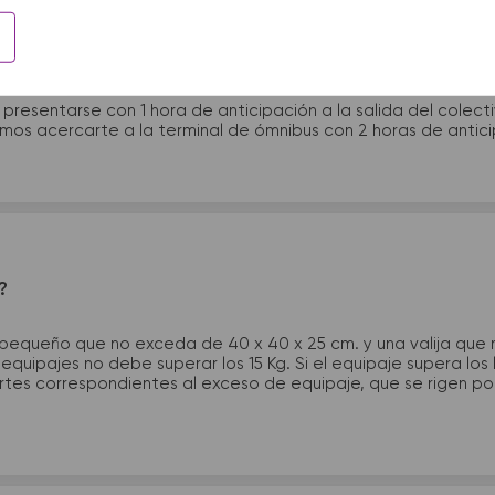
 presentarme en la terminal de micros?
 presentarse con 1 hora de anticipación a la salida del colecti
rimos acercarte a la terminal de ómnibus con 2 horas de antic
?
 pequeño que no exceda de 40 x 40 x 25 cm. y una valija que
quipajes no debe superar los 15 Kg. Si el equipaje supera los
tes correspondientes al exceso de equipaje, que se rigen por 